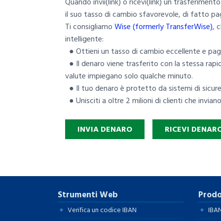
Quando invii(link) o ricevi(link) un trasferimen
il suo tasso di cambio sfavorevole, di fatto 
Ti consigliamo
Wise (formerly TransferWise)
, 
intelligente:
● Ottieni un tasso di cambio eccellente e pagh
● Il denaro viene trasferito con la stessa rapi
valute impiegano solo qualche minuto.
● Il tuo denaro è protetto da sistemi di sicurez
● Unisciti a oltre 2 milioni di clienti che invian
INVIA DENARO
RICEVI DENAR
Strumenti Web
Prodo
Verifica un codice IBAN
IBAN