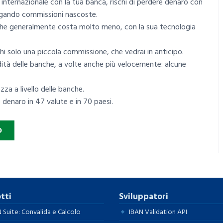
to internazionale con la tua banca, rischi di perdere denaro con
pagando commissioni nascoste.
che generalmente costa molto meno, con la sua tecnologia
i solo una piccola commissione, che vedrai in anticipo.
dità delle banche, a volte anche più velocemente: alcune
za a livello delle banche.
o denaro in 47 valute e in 70 paesi.
O
tti
Sviluppatori
 Suite: Convalida e Calcolo
IBAN Validation API