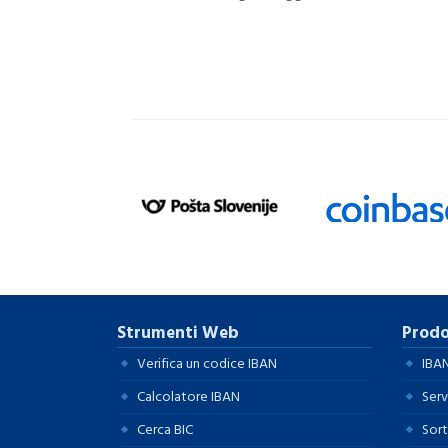
Strumenti Web
Prodo
Verifica un codice IBAN
IBAN
Calcolatore IBAN
Serv
Cerca BIC
Sort