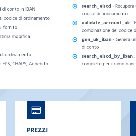
search_eiscd
- Recupera 
i di conto in IBAN
codice di ordinamento
iasi codice di ordinamento
validate_account_uk
- E
AN fornito
combinazione del codice d
'ultima modifica
gen_uk_iban
- Genera un
di conto
 di ordinamento
search_eiscd_by_iban
:
to FPS, CHAPS, Addebito
completo per il ramo banc
PREZZI