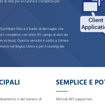
te di dati più accurata e completa per
SortWare Plus è il livello di dettaglio che
eport completo con oltre 95 campi di dati da
re estesa). Questo servizio è volto a fornire
enti nel Regno Unito e per il routing dei
CIPALI
SEMPLICE E P
rdinamento e del numero di
Metodi API supportati: