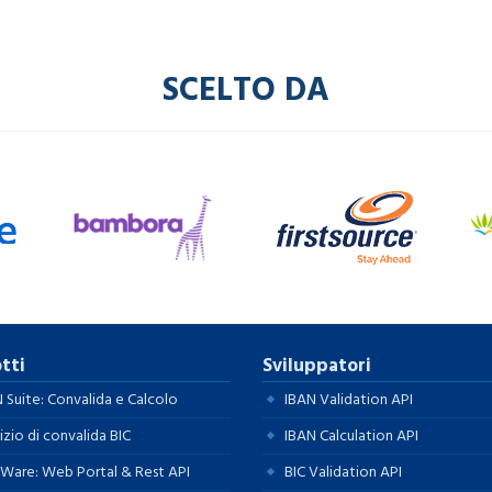
SCELTO DA
tti
Sviluppatori
 Suite: Convalida e Calcolo
IBAN Validation API
izio di convalida BIC
IBAN Calculation API
Ware: Web Portal & Rest API
BIC Validation API