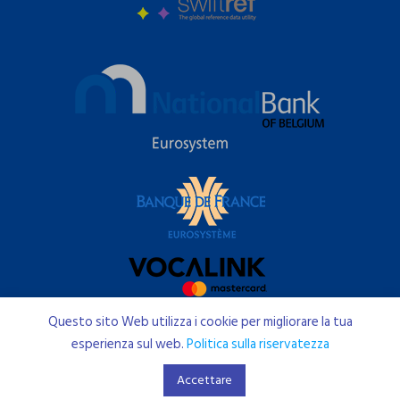
Questo sito Web utilizza i cookie per migliorare la tua
Diritto d'autore © 2026 IBAN.COM
esperienza sul web.
Politica sulla riservatezza
Privacy
Termini
DPA
SLA
Sicurezza
Contatti
Sitemap
Accettare